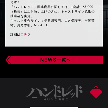
ます！
「ハンドレッド」関連商品に関しては、1会計、\3,000
（税抜）以上お買い上げの方に、キャストサイン色紙の
抽選会を実施。
キャスト集合サイン：長谷川芳明、大久保瑠美、吉岡茉
祐、奥野香耶、M・A・O
詳細は
コチラ