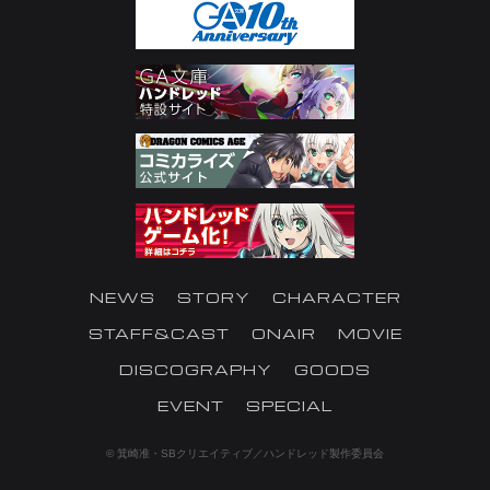
NEWS
STORY
CHARACTER
STAFF&CAST
ONAIR
MOVIE
DISCOGRAPHY
GOODS
EVENT
SPECIAL
© 箕崎准・SBクリエイティブ／ハンドレッド製作委員会