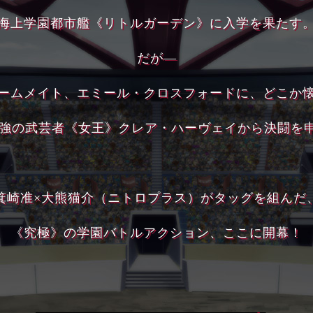
海上学園都市艦《リトルガーデン》に入学を果たす
だが―
ームメイト、エミール・クロスフォードに、どこか
強の武芸者《女王》クレア・ハーヴェイから決闘を申
箕崎准×大熊猫介（ニトロプラス）がタッグを組んだ
《究極》の学園バトルアクション、ここに開幕！