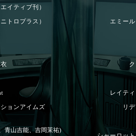
リエイティブ刊）
（ニトロプラス）
エミール
紀衣
ク
t
レイティ
クションアイムズ
リデ
、青山吉能、吉岡茉祐)
シャーロット