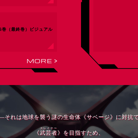
VD 6巻（最終巻）ビジュアル
MORE >
―それは地球を襲う謎の生命体《サベージ》に対抗
スレイヤー
《
武芸者
》を目指すため、