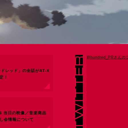
@hundred_PRさん
ドレッド」の全話がAT-X
定！
16 当日の映像／音楽商品
し会情報について