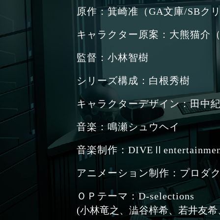
原作：箕崎准（GA文庫/SBク
キャラクター原案：大熊猫介
監督：小林智樹
シリーズ構成：白根秀樹
キャラクターデザイン：田中
音楽：鳴瀬シュウヘイ
音楽制作：DIVEⅡentertainmen
アニメーション制作：プロダ
ＯＰテーマ：D-selections
(小林竜之、澁谷梓希、若井友希