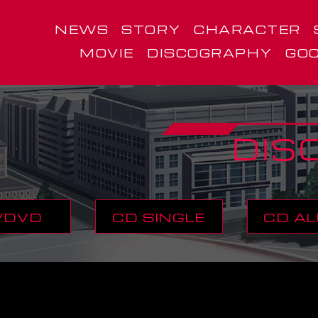
NEWS
STORY
CHARACTER
MOVIE
DISCOGRAPHY
GO
/DVD
CD SINGLE
CD A