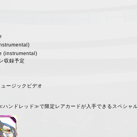
e
strumental)
e (instrumental)
ョン収録予定
D ミュージックビデオ
≪ハンドレッド≫で限定レアカードが入手できるスペシャ