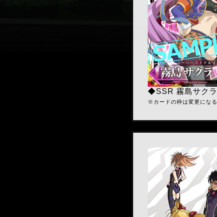
◆SSR 霧島サク
※カードの枠は変更にな