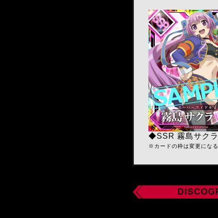
◆SSR 霧島サク
※カードの枠は変更にな