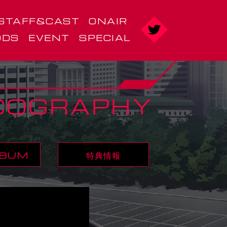
STAFF&CAST
ONAIR
ODS
EVENT
SPECIAL
LBUM
特典情報